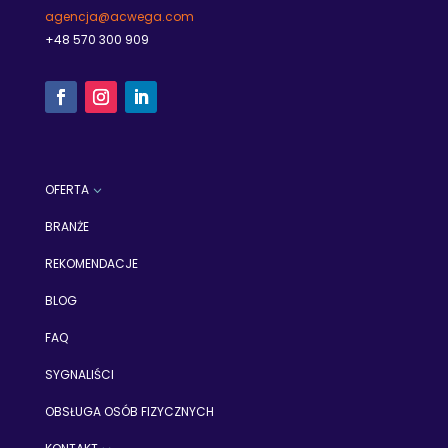
agencja@acwega.com
+48
570
300 909
OFERTA
3
BRANŻE
REKOMENDACJE
BLOG
FAQ
SYGNALIŚCI
OBSŁUGA OSÓB FIZYCZNYCH