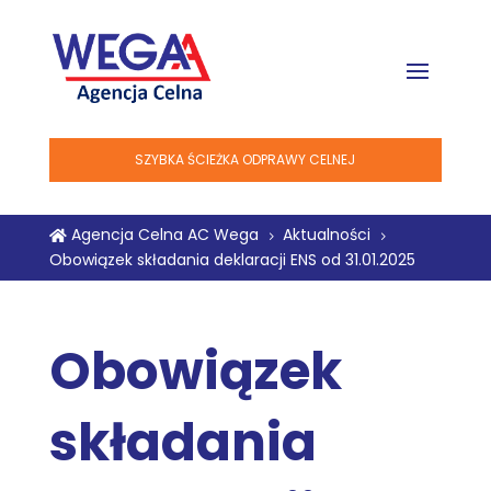
SZYBKA ŚCIEŻKA ODPRAWY CELNEJ
Agencja Celna AC Wega
Aktualności

5
5
Obowiązek składania deklaracji ENS od 31.01.2025
Obowiązek
składania