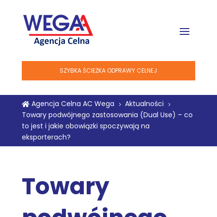
SZYBKA ŚCIEŻKA ODPRAWY CELNEJ
Agencja Celna AC Wega
Aktualności

5
5
Towary podwójnego zastosowania (Dual Use) – co
to jest i jakie obowiązki spoczywają na
eksporterach?
Towary