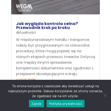
Jak wygląda kontrola celna?
Przewodnik krok po kroku
Aktualności
W międzynarodowym handlu i transporcie
należy być przygotowanym na różnorodne
procedury, które mogą pojawić się na
różnych etapach przewozu towarów. Dotyczą
one między innymi sprawdzenia
kompletności dokumentów oraz zgodności z
przepisami obowiązującymi w kraju...
czytaj dalej
Ta strona korzysta z ciasteczek aby świadczyć usługi na
najwyższym poziomie. Dalsze korzystanie ze strony oznacza,
że zgadzasz się na ich użycie.
Zgoda
Polityka prywatności