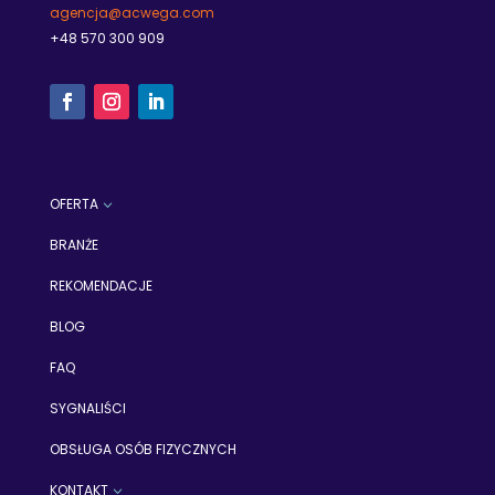
agencja@acwega.com
+48
570
300 909
OFERTA
3
BRANŻE
REKOMENDACJE
BLOG
FAQ
SYGNALIŚCI
OBSŁUGA OSÓB FIZYCZNYCH
KONTAKT
3