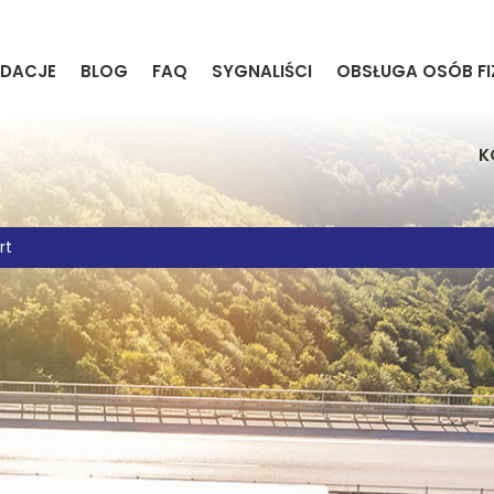
DACJE
BLOG
FAQ
SYGNALIŚCI
OBSŁUGA OSÓB F
K
rt