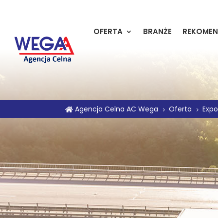
OFERTA
BRANŻE
REKOMEN
Agencja Celna AC Wega
Oferta
Expo

5
5