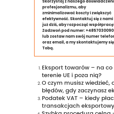
Skorzystaj z naszego doświadczeni
profesjonalizmu, aby
zminimalizować koszty i zwiększyć
efektywność. Skontaktuj się z nami
już dziś, aby rozpocząć współpracę
Zadzwoń pod numer: +485703009
lub zostaw nam swój numer telefo
oraz email, a my skontaktujemy się
Tobą.
Eksport towarów – na co
terenie UE i poza nią?
O czym musisz wiedzieć, 
błędów, gdy zaczynasz e
Podatek VAT – kiedy płaci
transakcjach eksportow
Szybka procedura celna –