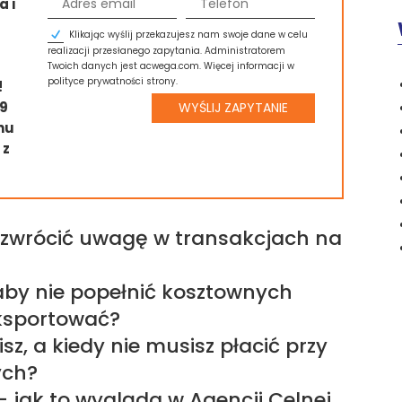
a i
Klikając wyślij przekazujesz nam swoje dane w celu
realizacji przesłanego zapytania. Administratorem
Twoich danych jest acwega.com. Więcej informacji w
polityce prywatności strony.
!
09
WYŚLIJ ZAPYTANIE
nu
 z
 zwrócić uwagę w transakcjach na
aby nie popełnić kosztownych
ksportować?
sz, a kiedy nie musisz płacić przy
ych?
 jak to wygląda w Agencji Celnej