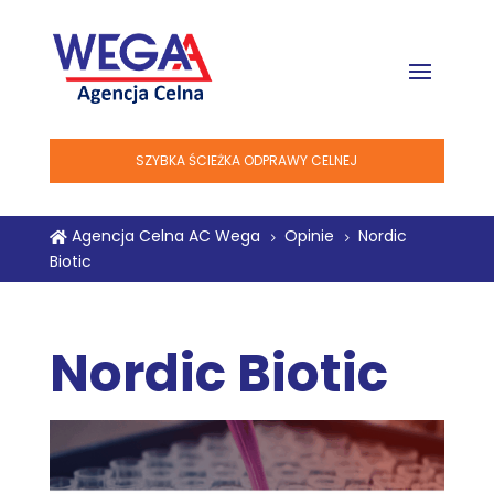
SZYBKA ŚCIEŻKA ODPRAWY CELNEJ
Agencja Celna AC Wega
Opinie
Nordic

5
5
Biotic
Nordic Biotic