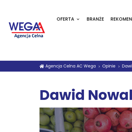
OFERTA
BRANŻE
REKOMEN
Agencja Celna AC Wega
Opinie
Dawi

5
5
Dawid Nowa