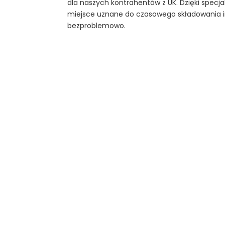
dla naszych kontrahentów z UK. Dzięki specj
miejsce uznane do czasowego składowania im
bezproblemowo.