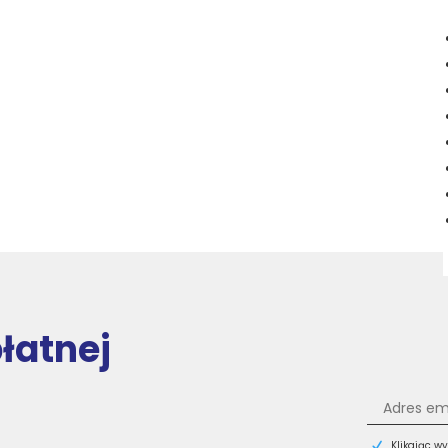
płatnej
Klikając w