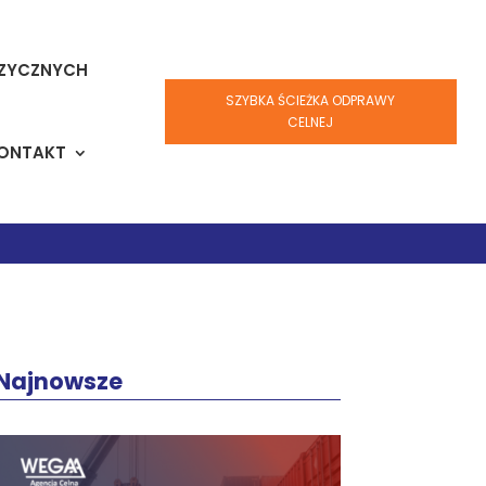
IZYCZNYCH
SZYBKA ŚCIEŻKA ODPRAWY
CELNEJ
ONTAKT
Najnowsze