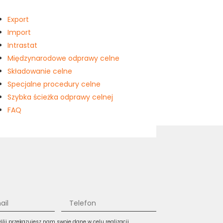
Export
Import
Intrastat
Międzynarodowe odprawy celne
Składowanie celne
Specjalne procedury celne
Szybka ścieżka odprawy celnej
FAQ
yślij przekazujesz nam swoje dane w celu realizacji