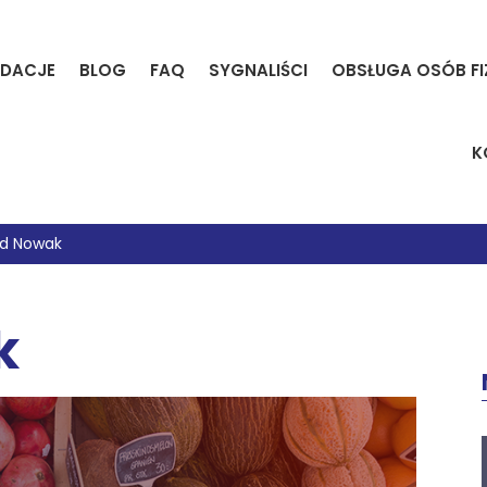
DACJE
BLOG
FAQ
SYGNALIŚCI
OBSŁUGA OSÓB F
K
d Nowak
k