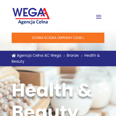
SZYBKA ŚCIEŻKA ODPRAWY CELNEJ
Agencja Celna AC Wega
Branże
Health &

5
5
Beauty
Health &
Beauty